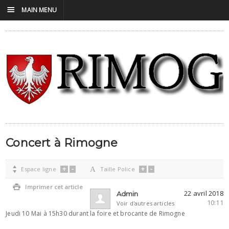
☰
MAIN MENU
Concert à Rimogne
+
-
+
-

Espace ligne
A
Taille Police

Imprimer cet article
22 avril 2018
Admin
10:11
Voir d'autres articles
Jeudi 10 Mai à 15h30 durant la foire et brocante de Rimogne