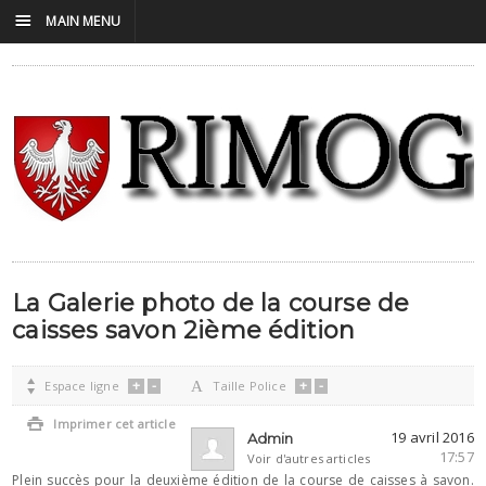
☰
MAIN MENU
La Galerie photo de la course de
caisses savon 2ième édition
+
-
+
-

Espace ligne
A
Taille Police

Imprimer cet article
19 avril 2016
Admin
17:57
Voir d'autres articles
Plein succès pour la deuxième édition de la course de caisses à savon.