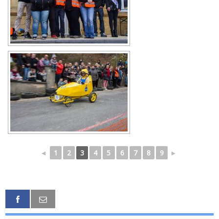
◄
1
2
3
4
5
6
7
8
9
►