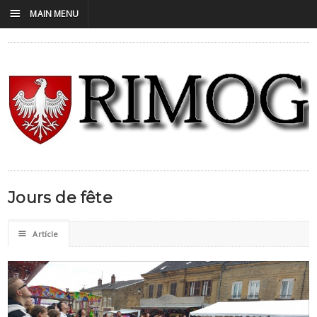
☰
MAIN MENU
Jours de fête
☰
Artícle