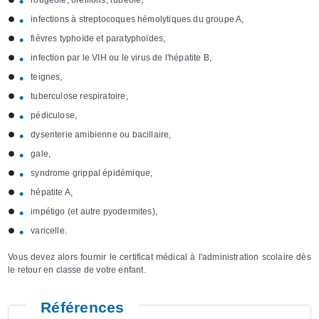
rougeole, oreillons, rubéole,
infections à streptocoques hémolytiques du groupe A,
fièvres typhoïde et paratyphoïdes,
infection par le VIH ou le virus de l'hépatite B,
teignes,
tuberculose respiratoire,
pédiculose,
dysenterie amibienne ou bacillaire,
gale,
syndrome grippal épidémique,
hépatite A,
impétigo (et autre pyodermites),
varicelle.
Vous devez alors fournir le certificat médical à l'administration scolaire dès
le retour en classe de votre enfant.
Références