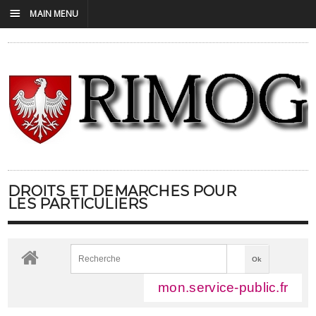
☰
MAIN MENU
DROITS ET DÉMARCHES POUR
LES PARTICULIERS
mon.service-public.fr