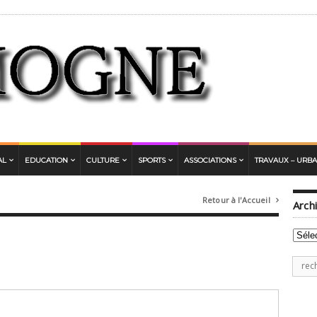
AL
EDUCATION
CULTURE
SPORTS
ASSOCIATIONS
TRAVAUX – URB
Retour à l'Accueil

Arch
Archi
Rech
pour
: