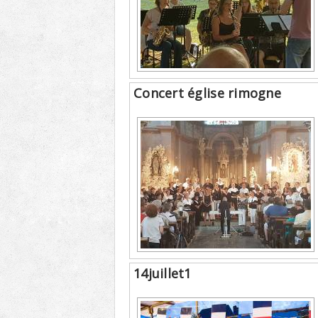
Concert église rimogne
14juillet1