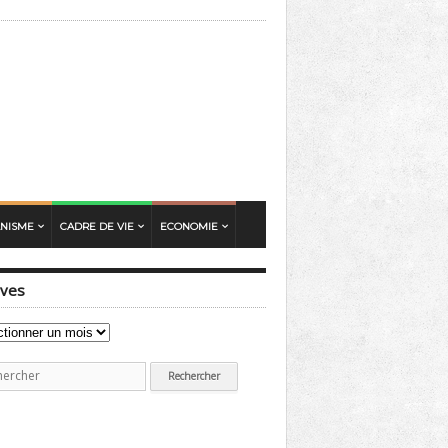
ANISME
CADRE DE VIE
ECONOMIE
ives
ves
erche