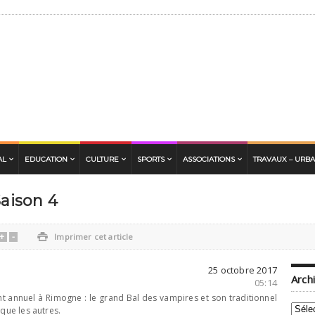
AL
EDUCATION
CULTURE
SPORTS
ASSOCIATIONS
TRAVAUX – URB
Saison 4
+
-

Imprimer cet article
25 octobre 2017
Arch
05:14
nt annuel à Rimogne : le grand Bal des vampires et son traditionnel
Archi
 que les autres.