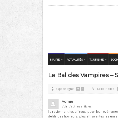
MAIRIE
ACTUALITÉS
TOURISME
SOCI
Le Bal des Vampires – 
+
-

Espace ligne
A
Taille Police
Admin
Voir d'autres articles
Ils reviennent les affreux, pour leur événeme
défilé des horreurs, plus effrayantes les unes