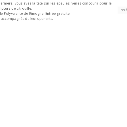
rnière, vous avez la tête sur les épaules, venez concourir pour le
lpture de citrouille.
Rech
lle Polyvalente de Rimogne. Entrée gratuite.
pour
s, accompagnés de leurs parents.
: