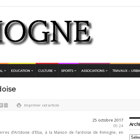
AL
EDUCATION
CULTURE
SPORTS
ASSOCIATIONS
TRAVAUX – URB
doise
+
-

Imprimer cet article
25 octobre 2017
Arch
05:24
Terres d’Artdoise d’Elsa, à la Maison de l’ardoise de Rimogne, en
Archi