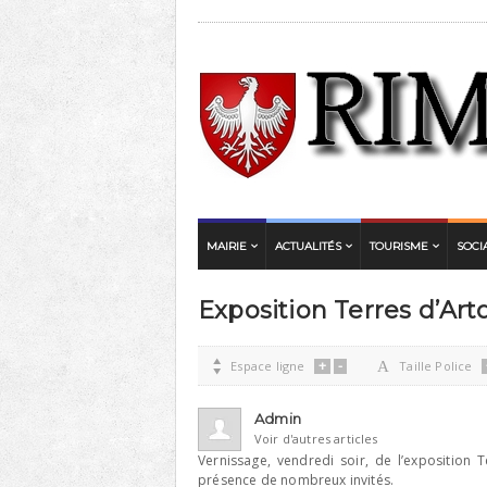
MAIRIE
ACTUALITÉS
TOURISME
SOCI
Exposition Terres d’Art
+
-

Espace ligne
A
Taille Police
Admin
Voir d'autres articles
Vernissage, vendredi soir, de l’exposition 
présence de nombreux invités.