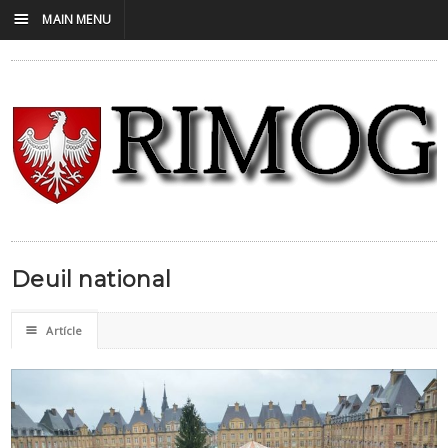
☰
MAIN MENU
Deuil national
☰
Artícle