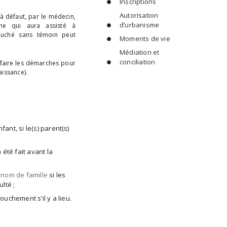
Inscriptions
Autorisation
à défaut, par le médecin,
d’urbanisme
ne qui aura assisté à
ouché sans témoin peut
Moments de vie
Médiation et
conciliation
 faire les démarches pour
aissance).
nfant, si le(s) parent(s)
 été fait avant la
e nom de famille
si les
lté ;
ouchement s’il y a lieu.