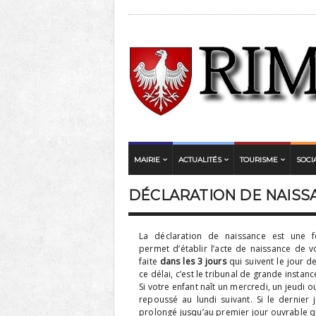
MAIRIE
ACTUALITÉS
TOURISME
SOCI
DÉCLARATION DE NAISS
La déclaration de naissance est une 
permet d’établir l’acte de naissance de vo
faite
dans les 3 jours
qui suivent le jour d
ce délai, c’est le tribunal de grande instan
Si votre enfant naît un mercredi, un jeudi o
repoussé au lundi suivant. Si le dernier jo
prolongé jusqu’au premier jour ouvrable qu