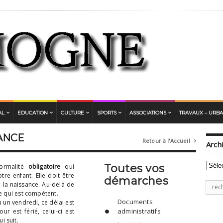
AL
EDUCATION
CULTURE
SPORTS
ASSOCIATIONS
TRAVAUX – URB
ANCE
Retour à l'Accueil

Arch
Archi
Toutes vos
formalité
obligatoire
qui
tre enfant. Elle doit être
démarches
e la naissance. Au-delà de
Rech
ce qui est compétent.
pour
Documents
u un vendredi, ce délai est
:
administratifs
ur est férié, celui-ci est
i suit.