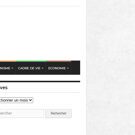
ANISME
CADRE DE VIE
ECONOMIE
ives
ves
erche