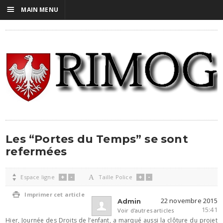
☰
MAIN MENU
Les “Portes du Temps” se sont
refermées
+
-
+
-

Espace ligne
A
Taille Police

Imprimer cet article
22 novembre 2015
Admin
15:41
Voir d'autres articles
Hier, Journée des Droits de l’enfant, a marqué aussi la clôture du projet