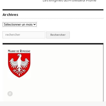
Les énigmes du Professeur Plume
Archives
Archives
Recherche
pour
:
