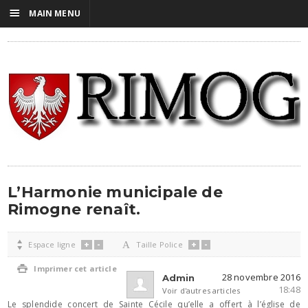
☰
MAIN MENU
L’Harmonie municipale de
Rimogne renaît.
+
-
+
-

Espace ligne
A
Taille Police

Imprimer cet article
28 novembre 2016
Admin
18:48
Voir d'autres articles
Le splendide concert de Sainte Cécile qu’elle a offert à l’église de