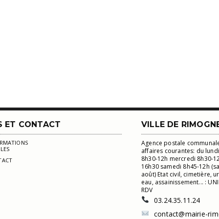
S ET CONTACT
VILLE DE RIMOGN
ORMATIONS
Agence postale communale
LES
affaires courantes: du lund
8h30-12h mercredi 8h30-12
TACT
16h30 samedi 8h45-12h (sauf
août) Etat civil, cimetière, 
eau, assainissement... : U
RDV
03.24.35.11.24
contact@mairie-rim