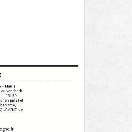
E
 + Mairie
i au vendredi
h - 13h30-
 en juillet et
urbanisme,
NIQUEMENT sur
ogne.fr