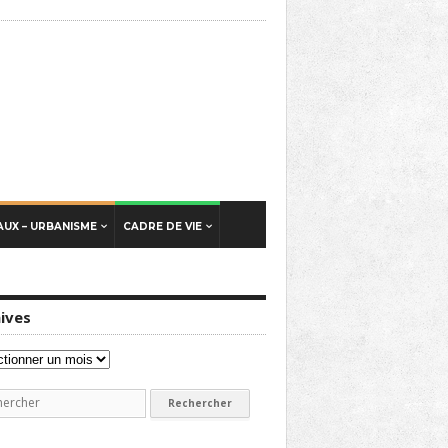
UX – URBANISME
CADRE DE VIE
ives
ves
erche