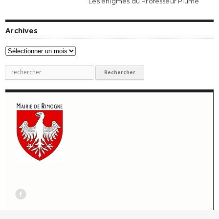
Les énigmes du Professeur Plume
Archives
Archives
Recherche
pour
:
