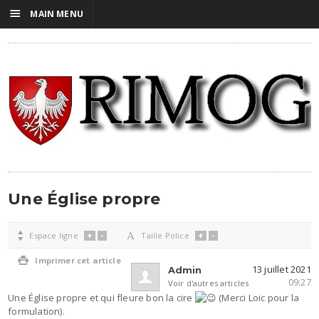
☰
MAIN MENU
Une Église propre
+
-
+
-

Espace ligne
A
Taille Police

Imprimer cet article
13 juillet 2021
Admin
09:27
Voir d'autres articles
Une Église propre et qui fleure bon la cire
(Merci Loic pour la
formulation).