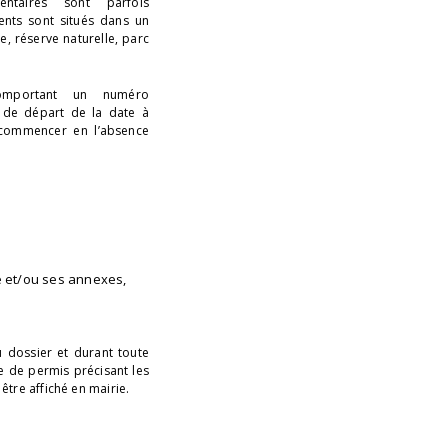
ntaires sont parfois
ents sont situés dans un
, réserve naturelle, parc
omportant un numéro
t de départ de la date à
t commencer en l’absence
e et/ou ses annexes,
u dossier et durant toute
e de permis précisant les
 être affiché en mairie.