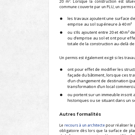
20 m². Lorsque la construction est situ
commune couverte par un PLU, un permis es
les travaux ajoutent une surface d
emprise au sol supérieure à 40 m²
ou s’ils ajoutent entre 20 et 40 m² 
ou d’emprise au sol et ont pour effe
totale de la construction au-delà de
Un permis est également exigé si les travau
ont pour effet de modifier les struc
façade du bâtiment, lorsque ces t
d’un changement de destination (p
transformation d’un local commercial
ou portent sur un immeuble inscrit
historiques ou se situant dans un 
Autres formalités
Le
recours à un architecte
pour réaliser le 
obligatoire dès lors que la surface de pla