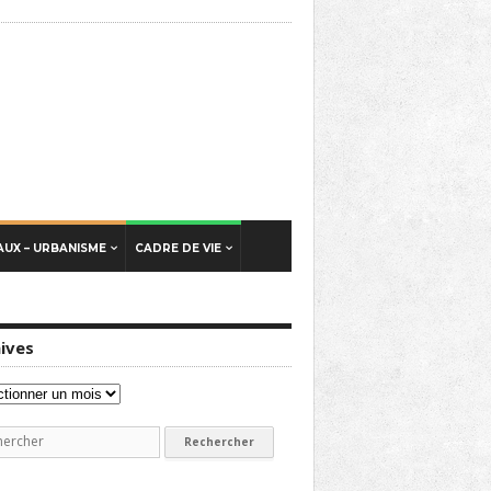
UX – URBANISME
CADRE DE VIE
ives
ves
erche