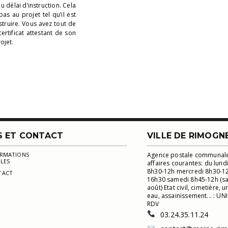
 délai d’instruction. Cela
as au projet tel qu’il est
truire. Vous avez tout de
rtificat attestant de son
ojet.
S ET CONTACT
VILLE DE RIMOGN
ORMATIONS
Agence postale communale
LES
affaires courantes: du lund
8h30-12h mercredi 8h30-12
TACT
16h30 samedi 8h45-12h (sauf
août) Etat civil, cimetière, 
eau, assainissement... : U
RDV
03.24.35.11.24