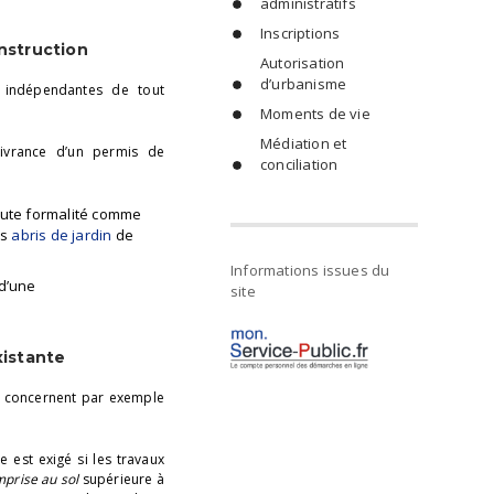
administratifs
Inscriptions
nstruction
Autorisation
d’urbanisme
s indépendantes de tout
Moments de vie
Médiation et
livrance d’un permis de
conciliation
oute formalité comme
es
abris de jardin
de
Informations issues du
t d’une
site
xistante
te concernent par exemple
 est exigé si les travaux
prise au sol
supérieure à