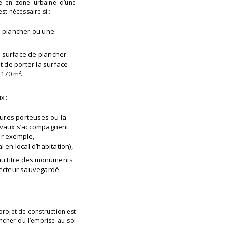
ée en zone urbaine d’une
t nécessaire si :
e plancher ou une
de surface de plancher
t de porter la surface
 170 m².
x :
tures porteuses ou la
ravaux s’accompagnent
ar exemple,
 en local d’habitation),
 au titre des monuments
secteur sauvegardé.
projet de construction est
ncher ou l’emprise au sol