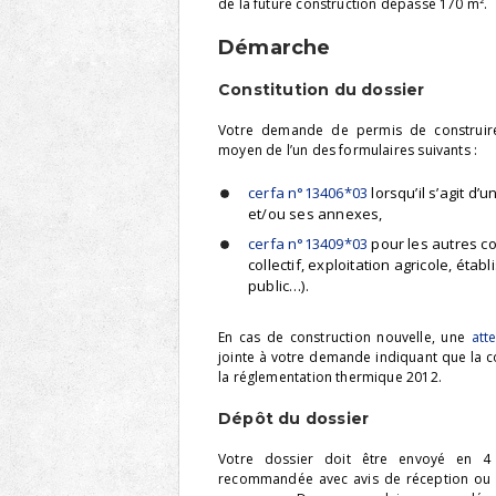
de la future construction dépasse 170 m².
Démarche
Constitution du dossier
Votre demande de permis de construire
moyen de l’un des formulaires suivants :
cerfa n°13406*03
lorsqu’il s’agit d’
et/ou ses annexes,
cerfa n°13409*03
pour les autres c
collectif, exploitation agricole, éta
public…).
En cas de construction nouvelle, une
att
jointe à votre demande indiquant que la c
la réglementation thermique 2012.
Dépôt du dossier
Votre dossier doit être envoyé en 4 
recommandée avec avis de réception ou 