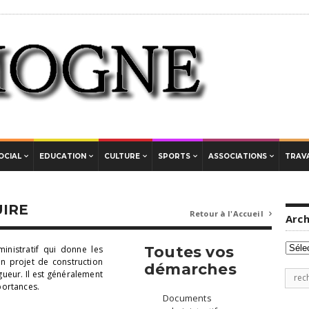
OCIAL
EDUCATION
CULTURE
SPORTS
ASSOCIATIONS
TRAVA
UIRE
Retour à l'Accueil

Arch
Archi
Toutes vos
inistratif qui donne les
un projet de construction
démarches
gueur. Il est généralement
Rech
portances.
pour
Documents
: